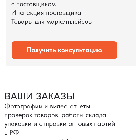
PRO TORG — проверенный партнёр по
международной логистике для ведущих
федеральных компаний.
Оставить заявку
Портативные колонки
Складная зарядка
Условия: Тираж 3100 шт.
Условия: Тираж 5900 шт.
Колонка с шнуром
Магнитная зарядка 3в1.
зарядным, без коробки
15w.
и ложемента (эвы).
Комплект: устройство +