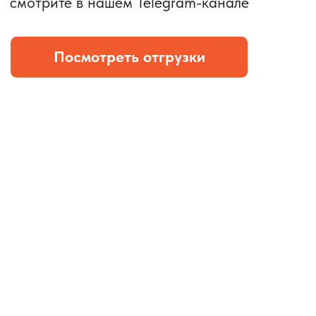
провод Type C.
КОНТРОЛЬ КАЧЕСТВА
Проверка по ТЗ включает:
— измерения размеров
— визуальный осмотр
— маркировку