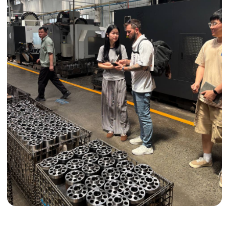
ДОПОЛНИТЕЛЬНЫЕ УСЛУГИ
Индивидуальные условия
Сертификация грузов
Консолидация грузов
Сопровождение грузов
Таможенное оформление
Страхование груза
Временное хранение
Организация производства
Проверка качества товара
Оплата и переговоры
с поставщиком
Инспекция поставщика
Товары для маркетплейсов
Получить консультацию