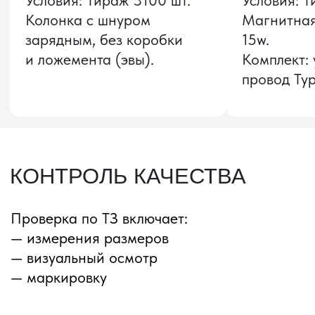
Звонок бесплатный
НАВИГАЦИЯ
О компании
8 800 600–36–30
Доставка из Китая
sale@pro-torg.ru
Закупка в Китае
Для вопросов
Дополнительные
услуги
и предложений
г. Москва, ул.
Бутлерова, д.17, 5
этаж, оф. 5016
Для вопросов и предложений
Главный офис
ПЕРЕЗВОНИМ ВАМ