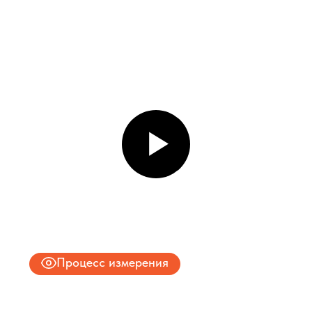
Даю согласие на обработку
персональных данных
и соглашаюсь с
политикой конфиденциальности
Оставить заявку
Соглашение об Обработке
Персональных данных
Политика конфиденциальности
© 2025 ООО «ПРО ТОРГ»
ИНН 9704028930
Все права защищены.