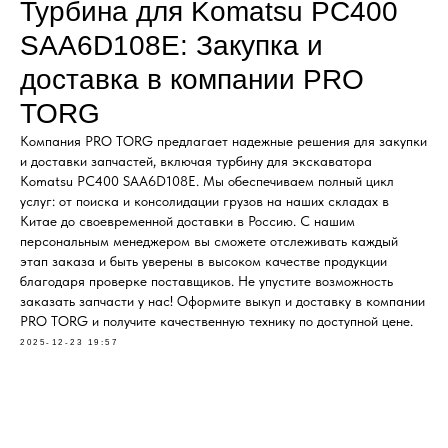
Турбина для Komatsu PC400
ОФОРМЛЕНИЕМ
Клапаны, блоки управления
Прочие гидравлические узлы
SAA6D108E: Закупка и
МЫ ПОДБЕРЕМ НУЖНУЮ
доставка в компании PRO
ЗАПЧАСТЬ ПОД ВАШ
TORG
ЗАПРОС
Компания PRO TORG предлагает надежные решения для закупки
и доставки запчастей, включая турбину для экскаватора
Komatsu PC400 SAA6D108E. Мы обеспечиваем полный цикл
услуг: от поиска и консолидации грузов на наших складах в
Китае до своевременной доставки в Россию. С нашим
персональным менеджером вы сможете отслеживать каждый
этап заказа и быть уверены в высоком качестве продукции
благодаря проверке поставщиков. Не упустите возможность
заказать запчасти у нас! Оформите выкуп и доставку в компании
PRO TORG и получите качественную технику по доступной цене.
2025-12-23 19:57