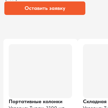
Мы уверены, что сможем предложить
условия лучше
ОСТАВЬТЕ ЗАЯВКУ
Мы вернёмся с расчётом и фото после
технической проверки
Даю согласие на обработку
персональных данных
и соглашаюсь с
политикой конфиденциальности
Оставить заявку