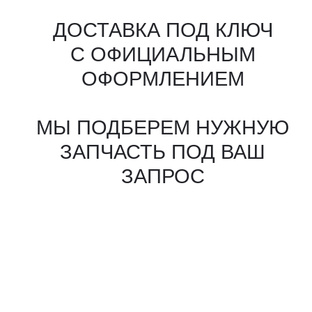
Все агрегаты проходят
промышленную дефектовку, замену
(изношенных узлов), сборку
и испытания на стенде
КАКИЕ ДОКУМЕНТЫ
ВЫ ПОЛУЧИТЕ?
Вся цепочка официально —
бухгалтерия примет без вопросов
Договор в рублях