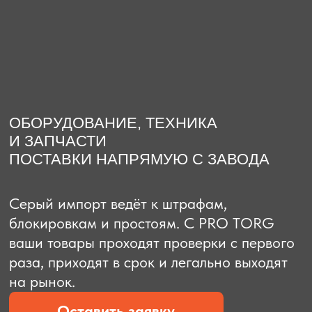
О компании
Доставка из Китая
Закупка в К
ОБОРУДОВАНИЕ, ТЕХНИКА
И ЗАПЧАСТИ
ПОСТАВКИ НАПРЯМУЮ С ЗАВОДА
Серый импорт ведёт к штрафам,
блокировкам и простоям. C PRO TORG
ваши товары проходят проверки с первого
раза, приходят в срок и легально выходят
на рынок.
Оставить заявку
Рассчитать стоимость
Рассчитать стоимость