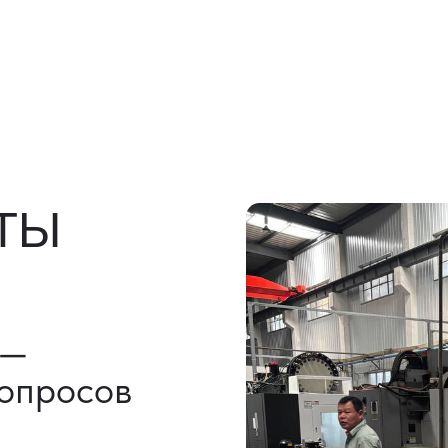
росов
льно)
ы, ГТД