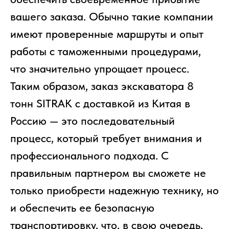
вашего заказа. Обычно такие компании
Все агрегаты проходят
имеют проверенные маршруты и опыт
промышленную дефектовку, замену
(изношенных узлов), сборку
работы с таможенными процедурами,
и испытания на стенде
что значительно упрощает процесс.
Таким образом, заказ экскаватора 8
тонн SITRAK с доставкой из Китая в
Россию — это последовательный
КАКИЕ ДОКУМЕНТЫ
ВЫ ПОЛУЧИТЕ?
процесс, который требует внимания и
профессионального подхода. С
Вся цепочка официально —
бухгалтерия примет без вопросов
правильным партнером вы сможете не
Договор в рублях
только приобрести надежную технику, но
Счёт-фактура / УПД
Протокол испытаний
и обеспечить ее безопасную
Фото- и видеоотчёт
транспортировку, что, в свою очередь,
Страховка груза