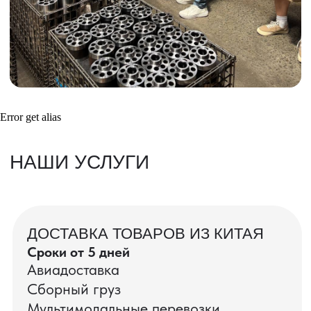
ВАШЕГО АГРЕГАТА
ДО ОПЛАТЫ
?
Error get alias
ОСТАВЬТЕ ЗАЯВКУ
Мы вернёмся с расчётом и фото после
технической проверки
+7
Даю согласие на обработку
персональных данных
и соглашаюсь с
политикой конфиденциальности
Оставить заявку