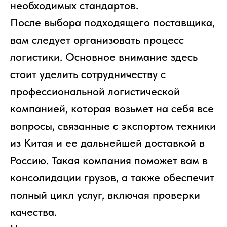
необходимых стандартов.
После выбора подходящего поставщика,
вам следует организовать процесс
логистики. Основное внимание здесь
стоит уделить сотрудничеству с
профессиональной логистической
компанией, которая возьмет на себя все
вопросы, связанные с экспортом техники
ЧТО МЫ ПОСТАВЛЯЕМ?
из Китая и ее дальнейшей доставкой в
Россию. Такая компания поможет вам в
Гидрораспределительные станции
Муфты отбора мощности
ДОСТАВКА ПОД КЛЮЧ
консолидации грузов, а также обеспечит
Редукторы хода
С ОФИЦИАЛЬНЫМ
Гидронасосы и гидромоторы
полный цикл услуг, включая проверки
ОФОРМЛЕНИЕМ
Клапаны, блоки управления
Прочие гидравлические узлы
качества.
МЫ ПОДБЕРЕМ НУЖНУЮ