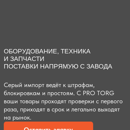
О компании
Доставка из Китая
Закупка в К
ОБОРУДОВАНИЕ, ТЕХНИКА
И ЗАПЧАСТИ
ПОСТАВКИ НАПРЯМУЮ С ЗАВОДА
Серый импорт ведёт к штрафам,
блокировкам и простоям. C PRO TORG
ваши товары проходят проверки с первого
раза, приходят в срок и легально выходят
на рынок.
Оставить заявку
Рассчитать стоимость
Рассчитать стоимость