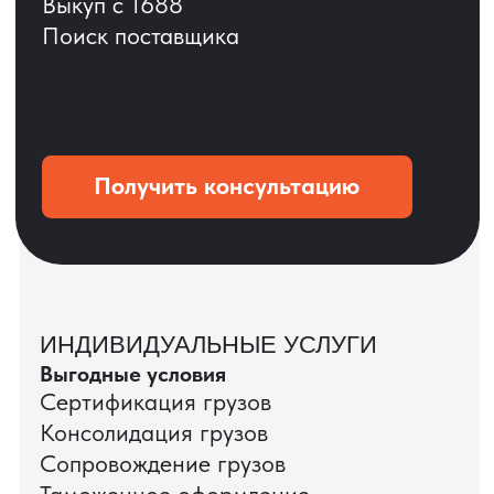
Оставить заявку
Портативные колонки
Складная зарядка
Условия: Тираж 3100 шт.
Условия: Тираж 5900 шт.
Колонка с шнуром
Магнитная зарядка 3в1.
зарядным, без коробки
15w.
и ложемента (эвы).
Комплект: устройство +
провод Type C.