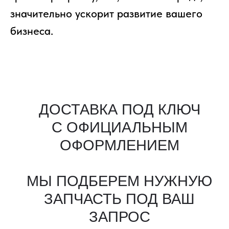
(опционально)
значительно ускорит развитие вашего
Разрешительные
документы, ГТД
бизнеса.