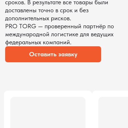
Звонок бесплатный
НАВИГАЦИЯ
О компании
8 800 600–36–30
Доставка из Китая
sale@pro-torg.ru
Закупка в Китае
Для вопросов
Дополнительные
услуги
и предложений
г. Москва, ул.
Бутлерова, д.17, 5
этаж, оф. 5016
Для вопросов и предложений
Главный офис
ПЕРЕЗВОНИМ ВАМ
Даю согласие на обработку
персональных данных
и соглашаюсь с
политикой конфиденциальности
Оставить заявку