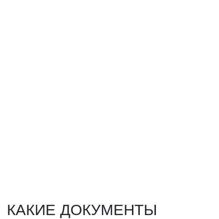
Получить консультацию
ВЫКУП ТОВАРОВ ИЗ КИТАЯ
Выкуп от 1 000 000 ₽
Выкуп с Alibaba
Выкуп с 1688
Поиск поставщика
Получить консультацию
ИНДИВИДУАЛЬНЫЕ УСЛУГИ
Выгодные условия