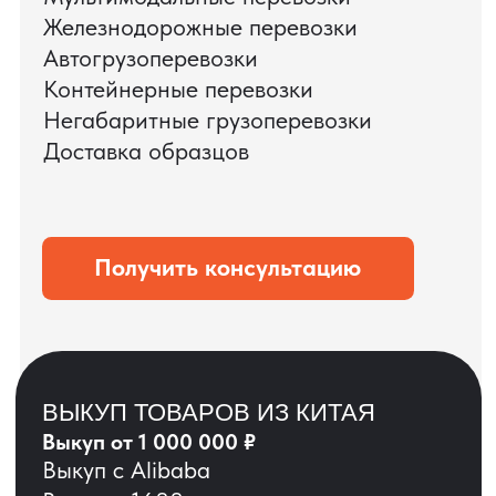
КЕЙС ПАО «РОСТЕЛЕКОМ»
ПАО «Ростелеком» доверяет нам полный
цикл международных поставок — от
поиска и проверки поставщиков до
доставки оборудования.
Мы обеспечили полный цикл работ:
проверку продукции, логистику,
таможенное оформление и контроль
сроков. В результате все товары были
доставлены точно в срок и без
дополнительных рисков.
PRO TORG — проверенный партнёр по
международной логистике для ведущих
федеральных компаний.